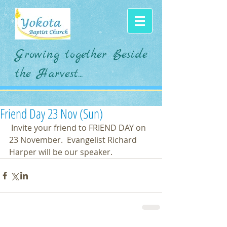
Growing together Beside
the Harvest...
Friend Day 23 Nov (Sun)
 Invite your friend to FRIEND DAY on 
23 November.  Evangelist Richard 
Harper will be our speaker.